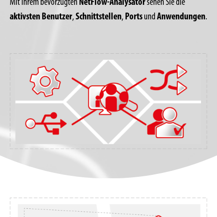
Mit Ihrem bevorzugten
NetFlow-Analysator
sehen Sie die
aktivsten Benutzer
,
Schnittstellen
,
Ports
und
Anwendungen
.