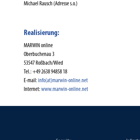
Michael Rausch (Adresse s.o.)
Realisierung:
MARWIN online
Oberbuchenau 3
53547 Roßbach/Wied
Tel.: +49 2638 94858 18
E-mail:
info(at)marwin-online.net
Internet:
www.marwin-online.net